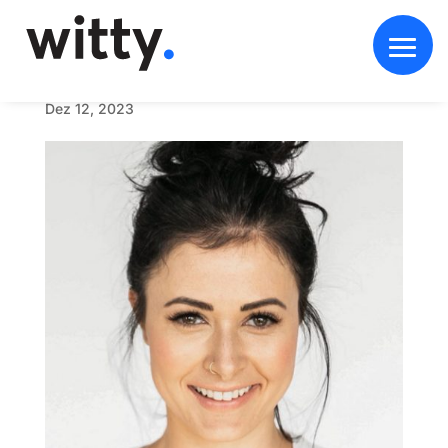
U
n
t
i
t
l
e
d
-
1
_
0
0
0
1
_
w
o
m
a
n
2
Dez 12, 2023