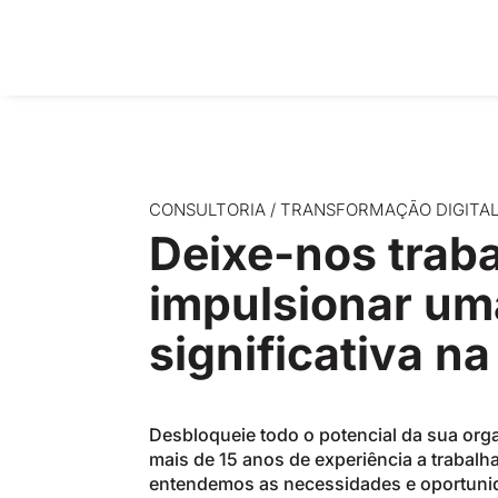
C
O
N
S
U
L
T
O
R
I
A
/
T
R
A
N
S
F
O
R
M
A
Ç
Ã
O
D
I
G
I
T
A
Deixe-nos traba
impulsionar uma
significativa n
Desbloqueie todo o potencial da sua org
mais de 15 anos de experiência a trabalha
entendemos as necessidades e oportunid